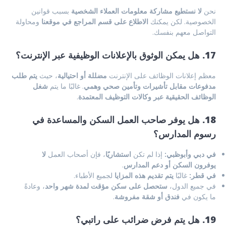
نحن
لا نستطيع مشاركة معلومات العملاء الشخصية
بسبب قوانين
الخصوصية. لكن يمكنك
الاطلاع على قسم المراجع في موقعنا
ومحاولة
التواصل معهم بنفسك.
17. هل يمكن الوثوق بالإعلانات الوظيفية عبر الإنترنت؟
معظم إعلانات الوظائف على الإنترنت
مضللة أو احتيالية
، حيث
يتم طلب
مدفوعات مقابل تأشيرات وتأمين صحي وهمي
. غالبًا ما يتم
شغل
الوظائف الحقيقية عبر وكالات التوظيف المعتمدة
.
18. هل يوفر صاحب العمل السكن والمساعدة في
رسوم المدارس؟
في دبي وأبوظبي:
إذا لم تكن
استشاريًا
، فإن أصحاب العمل
لا
يوفرون السكن أو دعم المدارس
.
في قطر:
غالبًا
يتم تقديم هذه المزايا
لجميع الأطباء.
في جميع الدول،
ستحصل على سكن مؤقت لمدة شهر واحد
، وعادةً
ما يكون في
فندق أو شقة مفروشة
.
19. هل يتم فرض ضرائب على راتبي؟