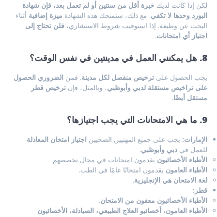
لكن إذا كانت لديك
خبرة أقل من سنتين أو لم تعمل بعد، فإن شهادة
البورد وحدها لا تكفي
. مع ذلك، ستمنحك هذه الشهادة
ميزة إضافية
أثناء
البحث عن وظيفة. إذا استوفيت شروط الاستشاري،
فلن تحتاج إلى
اجتياز أي امتحانات
.
8. هل يمكنني العمل في مدينتين في نفس الوقت؟
يجب الحصول على
ترخيص منفصل لكل مدينة
. فمن
الضروري الحصول
على تراخيص مستقلة لدبي وأبوظبي
، وبالمثل، فإن
ترخيص قطر
مستقل أيضًا
.
9. ما هي الامتحانات التي يجب اجتيازها؟
الإمارات:
يجب على جميع المهنيين الصحيين
اجتياز امتحان المعادلة
للعمل في
دبي وأبوظبي
.
الأطباء الأخصائيون
يقدمون امتحانات في مجال تخصصهم.
الأطباء العامون
يقدمون امتحانًا عامًا في الطب.
لغة الامتحان هي الإنجليزية
.
قطر:
الأطباء الأخصائيون معفون من الامتحان
.
الأطباء العامون، أخصائيو العلاج الطبيعي، الصيادلة، الأخصائيون