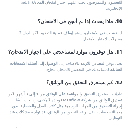
النفسيون والممرضون
يجب عليهم اجتياز
امتحان المعادلة
باللغة
الإنجليزية.
10. ماذا يحدث إذا لم أنجح في الامتحان؟
إذا فشلت في الامتحان، سيتم
إيقاف عملية التقديم
، لكن لديك
3
محاولات
لاجتياز الامتحان.
11. هل توفرون موارد لمساعدتي على اجتياز الامتحان؟
نعم، نوفر
المصادر اللازمة
بالإضافة إلى
الوصول إلى أسئلة الامتحانات
السابقة
لمساعدتك في التحضير للامتحان بنجاح.
12. كم يستغرق التحقق من الوثائق؟
عادةً ما يستغرق
التحقق والموافقة على الوثائق من 1 إلى 3 أشهر
. لكن
تصديق الوثائق من شركة Dataflow وحده لا يكفي
، إذ يجب أيضًا
إجراء التصديق من الجهات الرسمية مثل كاتب العدل والقنصلية
. بدون
هذه التصديقات، حتى لو تم التحقق من الوثائق،
قد تواجه مشكلات عند
التوظيف
.