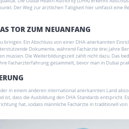
alität. Die Dubai Health Authority (DHA) erkennt Abschlüs
punkt. Der Weg zur ärztlichen Tätigkeit hier umfasst eine 
DAS TOR ZUM NEUANFANG
zu bringen. Ein Abschluss von einer DHA-anerkannten Einric
terstützende Dokumente, während Fachärzte drei Jahre Ber
 müssen. Die Weiterbildungszeit zählt nicht dazu. Das bede
ahre Facharzterfahrung gesammelt, bevor man in Dubai prakt
IERUNG
der in einem anderen international anerkannten Land absol
ist, dass die Ausbildung den DHA-Standards entspricht. Es
richtung hat, sodass männliche Fachärzte in traditionell vo