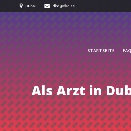
Skip
Dubai
dkd@dkd.ae
to
content
STARTSEITE
FA
Als Arzt in Du