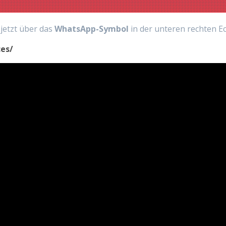
 jetzt über das
WhatsApp-Symbol
in der unteren rechten Ec
es/