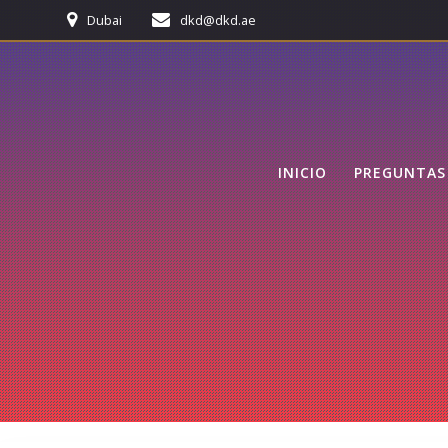
Skip
Dubai
dkd@dkd.ae
to
content
INICIO
PREGUNTAS 