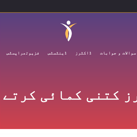
سوالات و جوابات
ڈاکٹرز
ڈینٹسٹس
فزیوتھراپسٹس
ز کتنی کمائی کرتے 