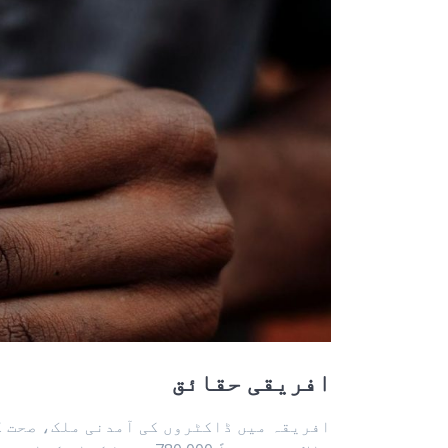
افریقی حقائق
افریقہ میں ڈاکٹروں کی آمدنی ملک، صحت ک