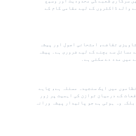
ے برابر ہے۔ کئی دیگر علاقوں میں سرکاری شعبے کی محدودیت اور وسیع
ے والے ڈاکٹروں کے لیے مقامی کام کے
ستاویزی تقاضے، امتحانی اصول اور پیشہ
 مسائل سے بچنے کے لیے ضروری ہے۔ پیشہ
 میں مدد دے سکتی ہے۔
نظاموں میں ایک سنجیدہ مسئلہ ہے، چاہے
اح اور طرز زندگی کی توقعات کے درمیان توازن کی اہمیت پر زور
بلکہ وہ ہوتی ہے جو پائیدار پیشہ ورانہ