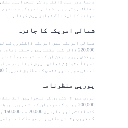
دنیا بھر میں ڈاکٹروں کی تنخواہیں ملک، 
مختلف ہوتی ہیں۔ شمالی امریکہ سے مشرق و
مواقع کا ایک الگ توازن پیش کرتا ہے۔
شمالی امریکہ کا جائزہ
شمالی امریکہ میں امریکہ ڈاکٹروں کے لیے
پرکشش ہیں، لیکن ان کے ساتھ عموماً تعلی
آمدنی صوبے اور تخصص کے مطابق تقریباً 450,000 کینیڈین ڈالر تک پہنچ سکتی ہے۔
یورپی منظرنامہ
کے قریب بتائی جاتی ہے، جو ملک کے عوامی