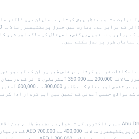
ں، جو تقریباً 9,000 سے 19,000 ڈالر کے برابر ہے۔ نجی پریکٹس، اسپتال کی سا
 نمایاں طور پر بدل سکتے ہیں۔
امکانات فراہم کرتا ہے، خاص طور پر ان کے لیے جو نجی 
جہاں طبی عملے کی کمی ہو۔ جنرل پریکٹیشنرز سالانہ 00,000
آمدنی حاصل کرتے ہیں
 کے مواقع حتمی آمدنی کے تعین میں اہم کردار ادا کرتے
مشرق وسطیٰ میں، خاص طور پر Dubai اور Abu Dhabi میں، ڈاکٹروں کی تنخواہیں 