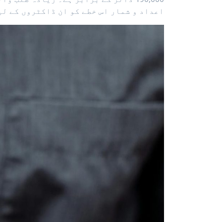
اعداد و شمار اس خطے کو ان ڈاکٹروں کے لی