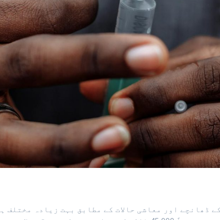
ے ڈھانچے اور معاشی حالات کے مطابق بہت زیادہ مختلف ہ