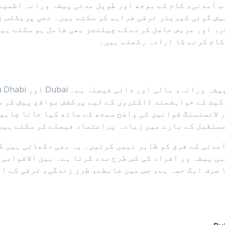
 آمدنی، کام کے بوجھ اور طویل مدتی پیشہ ورانہ اطمین
ش گوئی کیریئر ترقی فراہم کر سکتے ہیں۔ نجی پریکٹس ز
ہ اور مریض حاصل کرنے کے چیلنجز بھی شامل ہو سکتے ہیں
کام کرنے کا ارادہ رکھتے ہیں۔
یٹ کے خواہشمند ڈاکٹروں کے لیے پرکشش مواقع پیش کر س
ستقبل کے بارے میں زیادہ پراعتماد فیصلے کر سکتے ہیں
مدنی کے فرق کو ظاہر نہیں کرتیں۔ یہ بھی دکھاتی ہیں کہ
ی پیشہ ور افراد کی کس طرح مدد کرتا ہے۔ بین الاقوامی
 صرف ایک حصہ ہے، جس میں ضابطے، طرز زندگی، ترقی کے ا