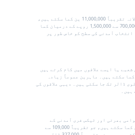
ایشیا طبی ماہرین کے لیے تنخواہوں کا ایک نہایت متنوع منظر پیش کرتا ہے۔ جاپان میں ڈاکٹر سالانہ تقریباً 11,000,000 ین کما سکتے ہیں،
جو شرح تبادلہ کے مطابق تقریباً 115,000 ڈالر کے برابر ہے۔ بھارت میں جنرل پریکٹیشنرز سالانہ 700,000 سے 1,500,000 روپے کے درمیان کما
کھ اور شہر کا انتخاب آمدنی کی سطح کو خاص طور پر
شعبے یا ایسے علاقوں میں کام کرتے ہیں
2 سے 350,000 آسٹریلوی ڈالر کے درمیان کما سکتے ہیں۔ ماہرین عموماً زیادہ
، جہاں تنخواہیں تجربے، تخصص اور مقام کے مطابق 300,000 سے 600,000 آسٹریلوی ڈالر تک جا سکتی ہیں۔ دیہی علاقوں کی
 ہیں۔
مضبوط طلب، بین الاقوامی بھرتی اور ٹیکس فری آمدنی کے
ڈھانچے سے متاثر ہوتی ہیں۔ Dubai میں جنرل پریکٹیشنرز سالانہ 400,000 سے 700,000 AED کے درمیان کما سکتے ہیں، جو تقریباً 109,000 سے
190,000 ڈالر کے برابر ہے۔ زیادہ طلب والے شعبوں کے ماہرین سالانہ 1,200,000 AED سے زیادہ کما سکتے ہیں، یعنی تقریباً 327,000 ڈالر۔ یہ