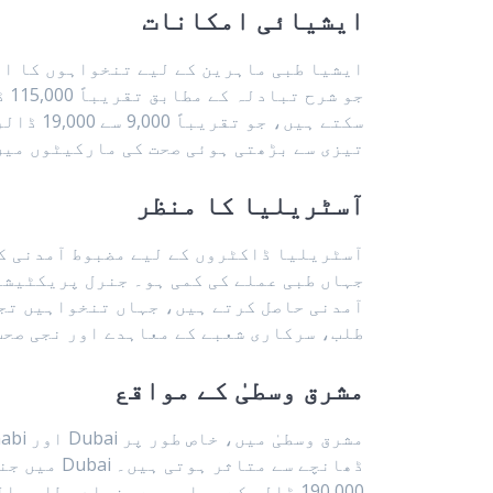
ایشیائی امکانات
سکتے ہی
تیزی سے بڑھتی ہوئی صحت کی مارکیٹوں میں
آسٹریلیا کا منظر
آسٹریلیا ڈاکٹروں کے لیے مضبوط آمدنی کے 
طلب، سرکاری شعبے کے معاہدے اور نجی صحت
مشرق وسطیٰ کے مواقع