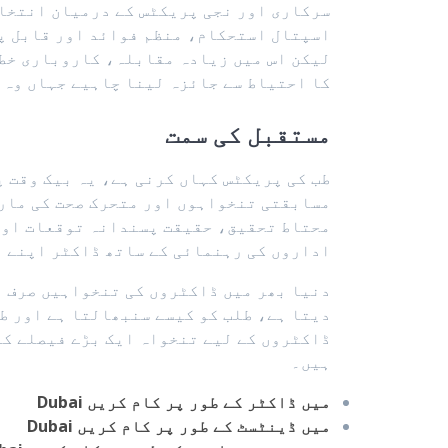
سرکاری اور نجی پریکٹس کے درمیان انتخاب
اسپتال استحکام، منظم فوائد اور قابل پی
لیکن اس میں زیادہ مقابلہ، کاروباری خطر
کا احتیاط سے جائزہ لینا چاہیے جہاں وہ 
مستقبل کی سمت
مسابقتی تنخواہوں اور متحرک صحت کی مارک
اداروں کی رہنمائی کے ساتھ ڈاکٹر اپنے م
دنیا بھر میں ڈاکٹروں کی تنخواہیں صرف آ
دیتا ہے، طلب کو کیسے سنبھالتا ہے اور طب
ڈاکٹروں کے لیے تنخواہ ایک بڑے فیصلے کا
ہیں۔
Dubai میں ڈاکٹر کے طور پر کام کریں
Dubai میں ڈینٹسٹ کے طور پر کام کریں