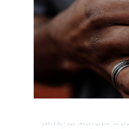
وتی ہے۔ جنوبی افریقہ میں ایک ڈاکٹر