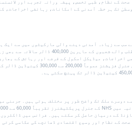
صحت کے نظام، طبی تخصص، پیشہ ورانہ تجربے اور لائسنسن
سطیٰ تک ہر خطہ آمدنی کے امکانات، رہائشی اخراجات، کا
 سب سے زیادہ آمدنی دینے والی مارکیٹوں میں سے ایک ہے
220,000 ڈالر کما سکتے ہیں، جبکہ زیادہ طلب والے 
می اخراجات، میڈیکل اسکول کے قرضے اور رہائش کے بھاری
نسبتاً متوازن ڈھانچہ پیش کرتا ہے، جہاں 
 صحت کے نظام اور وسیع اقتصادی ڈھانچے کی عکاسی کرتی 