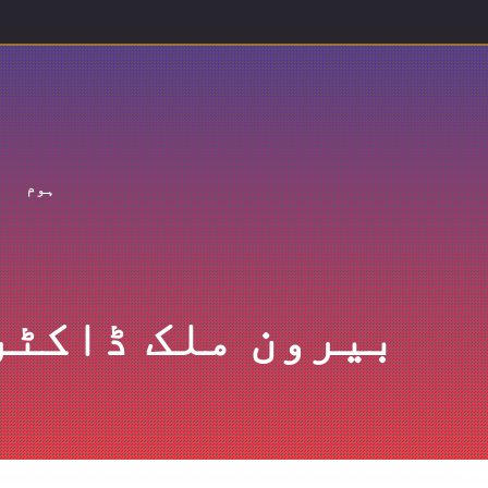
ہوم
بیرون ملک ڈاکٹر