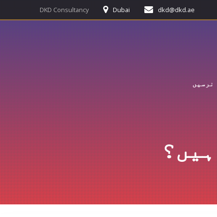
p
DKD Consultancy
Dubai
dkd@dkd.ae
o
t
نرسیں
ہیں؟