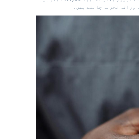
ہ ورانہ تجربہ چاہتے ہیں۔