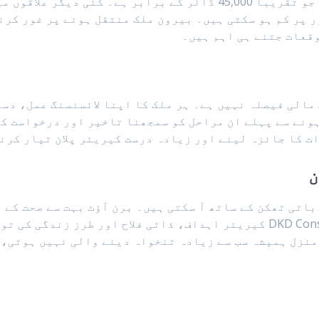
سالانہ تقریباً 780,000 رینڈ کما سکتا ہے، جو تقریباً 45,000 ڈالر ک
 پر کم ہو سکتی ہیں۔ بیرون ملک منتقل ہونے پر غور کرن
وقعات جتنے ہی اہم ہیں۔
 مالی فیصلہ نہیں ہے۔ ہر ملک کا اپنا لائسنسنگ عمل، د
ونے سے پہلے ان مراحل کو سمجھنا تاخیر اور درخواست کے
 کا جائزہ لینے اور زیادہ درست کیریئر پلان تیار کرنے
ن
اتی تھکن کے ساتھ آ سکتی ہیں۔ برن آؤٹ بہت سے صحت کے 
ملک یا آمدنی کی سطح کچھ بھی ہو۔ DKD Consultancy کیریئر اہداف، ذاتی فل
منزل ہمیشہ سب سے زیادہ تنخواہ دینے والی نہیں ہوتی، 