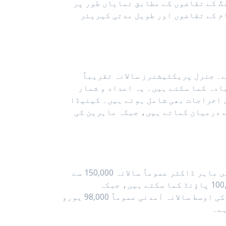
گ کے تقاضوں کے مطابق نمایاں طور پر
م کے تقاضوں اور طویل مدتی کیریئر
۔ جنرل پریکٹیشنرز سالانہ تقریباً
شعبوں کے ماہرین 400,000 ڈالر سالانہ سے بھی زیادہ کما سکتے ہیں۔ یہ اعداد و شمار
 اخراجات بھی شامل ہوتے ہیں۔ کینیڈا
جنرل فزیشنز عموماً 200,000 سے 300,000 کینیڈین ڈالر کے درمیان کماتے ہیں، جبکہ ماہرین کی
یورپ میں ڈاکٹروں کی تنخواہیں ایک ملک سے دوسرے ملک تک واضح طور پر مختلف ہوتی ہیں۔ جرمنی میں ماہر ڈاکٹر عموماً سالانہ 150,000 سے
200,000 یورو کے درمیان کماتے ہیں۔ برطانیہ میں NHS کے جنرل پریکٹیشنرز تقریباً 60,000 سے 100,000 پاؤنڈ کما سکتے ہیں، جبکہ
کنسلٹنٹس اور ماہرین 70,000 سے 150,000 پاؤنڈ کے درمیان حاصل کر سکتے ہیں۔ فرانس میں ڈاکٹروں کی اوسط سالانہ آمدنی عموماً 98,000 یورو
ہے۔