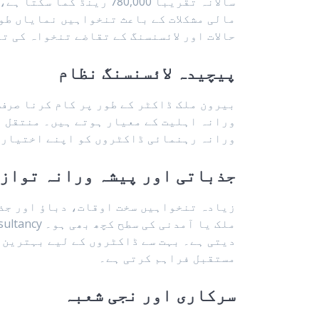
مالی مشکلات کے باعث تنخواہیں نمایاں طور
حالات اور لائسنسنگ کے تقاضے تنخواہ کی ت
پیچیدہ لائسنسنگ نظام
بیرون ملک ڈاکٹر کے طور پر کام کرنا صرف
ورانہ اہلیت کے معیار ہوتے ہیں۔ منتقل ہ
ورانہ رہنمائی ڈاکٹروں کو اپنے اختیارات
جذباتی اور پیشہ ورانہ تواز
زیادہ تنخواہیں سخت اوقات، دباؤ اور جذب
دیتی ہے۔ بہت سے ڈاکٹروں کے لیے بہترین 
مستقبل فراہم کرتی ہے۔
سرکاری اور نجی شعبہ