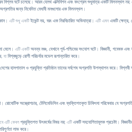
রব বিপ্লব ঘটে চলেছে
।
আরব হেলথ এক্সিবিশন এবং কংগ্রেস শুধুমাত্র একটি মিলনস্থল নয়
;
র অগ্রগতির জন্য নিবেদিত মেধাবী মনগুলোর এক মিলনস্থল
।
াকান
। এটি শুধু একটি
ইভেন্ট নয়, বরং এক নিরবিচারিত অভিযাত্রা
। এটি এমন
একটি ক্ষেত্র, য
না মেলে
। এটি একটি
অনন্য মঞ্চ, যেখানে পূর্ব-পশ্চিমের সংযোগ ঘটে
।
বিজ্ঞানী, গবেষক এবং 
়
, যা
বিশ্বজুড়ে রোগী পরিচর্যার মডেল রূপান্তরিত করে
।
 দেশের হাসপাতাল ও প্রযুক্তি প্রতিষ্ঠান তাদের সর্বশেষ অগ্রগতি উপস্থাপন করে
।
বিপ্লবী 
া
।
রোবোটিক অস্ত্রোপচার, টেলিমেডিসিন এবং ব্যক্তিগতকৃত চিকিৎসা পরিষেবায় যে অগ্রগত
বে এটি কেবল
প্রযুক্তিগত উৎকর্ষের বিষয় নয়
; এটি
একটি সহযোগিতামূলক প্রচেষ্টা
।
বিজ্ঞা
রিপূর্ণতা লাভ করে
।