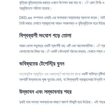
কৃত্রিম বুদ্ধিমত্তার গুরুত্ব এখানে উপেক্ষা করা যায় না
। এটি
রোগ নির্ণয় 
প্রযুক্তিতে পরিণত হয়েছে
।
DKD.ae সম্পাদক
এআই-এর অসাধারণ সম্ভাবনার প্রশংসা করেন
।
অতি
তৈরি করছে যেখানে স্বাস্থ্যসেবা আরও সহজলভ্য ও বুদ্ধিবৃত্তিক হয়ে উঠছ
বিশ্বব্যাপী সংযোগ গড়ে তোলা
আরব হেলথ শুধুমাত্র একটি প্রদর্শনী নয়; এটি এক আলোকবর্তিকা
। এটি
স্ব
যোগাযোগের বিষয় নয়
; এটি
একটি নেটওয়ার্ক গঠনের মাধ্যম, যেখানে লক্ষ্য 
ভবিষ্যতের টেপেস্ট্রি বুনন
অত্যাধুনিক প্রযুক্তি এবং গুরুত্বপূর্ণ আলোচনার মাঝে
একটি অভিন্ন দৃষ্টিভঙ্
নকশাটি উদ্ভাবনের সূক্ষ্ম সুতোয় বোনা, যা বিশ্বব্যাপী স্বাস্থ্যসেবার উন্নতি
উদ্ভাবন এবং সম্ভাবনার শহর
দুবাই তার অনন্য অবস্থানের কারণে আদর্শ পটভূমি হয়ে উঠেছে
।
এই শহরে