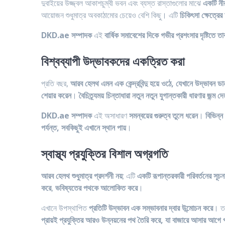
দুবাইয়ের উজ্জ্বল আকাশচুম্বী ভবন এবং ব্যস্ত রাস্তাগুলোর মাঝে
একটি নী
আয়োজন শুধুমাত্র অবকাঠামোর চেয়েও বেশি কিছু। এটি
চিকিৎসা ক্ষেত্রে
DKD.ae সম্পাদক
এই
বার্ষিক সমাবেশের দিকে গভীর প্রশংসার দৃষ্টিতে ত
বিশ্বব্যাপী উদ্ভাবকদের একত্রিত করা
প্রতি বছর,
আরব হেলথ এমন এক কেন্দ্রবিন্দু হয়ে ওঠে, যেখানে উদ্ভাবন ডা
শেয়ার করেন
।
বৈচিত্র্যময় চিন্তাধারা নতুন নতুন যুগান্তকারী ধারণার জন্ম দেয
DKD.ae সম্পাদক
এই অসাধারণ
সমন্বয়ের গুরুত্ব তুলে ধরেন
।
বিভিন্ন
পর্যন্ত, সবকিছুই এখানে স্থান পায়
।
স্বাস্থ্য প্রযুক্তির বিশাল অগ্রগতি
আরব হেলথ শুধুমাত্র প্রদর্শনী নয়
; এটি
একটি রূপান্তরকারী পরিবর্তনের সূচন
করে
,
ভবিষ্যতের পথকে আলোকিত করে
।
এখানে উপস্থাপিত
প্রতিটি উদ্ভাবন এক সম্ভাবনার দ্বার উন্মোচন করে
। ত
প্রায়ই প্রযুক্তির আরও উন্নয়নের পথ তৈরি করে, যা বাজারে আসার আগে প