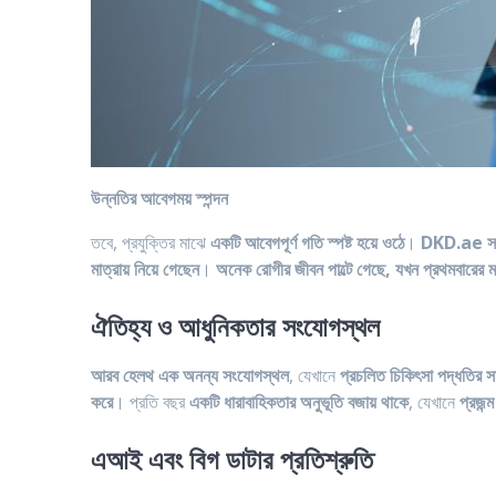
উন্নতির আবেগময় স্পন্দন
তবে, প্রযুক্তির মাঝে
একটি আবেগপূর্ণ গতি স্পষ্ট হয়ে ওঠে
।
DKD.ae সম্প
মাত্রায় নিয়ে গেছেন
।
অনেক রোগীর জীবন পাল্টে গেছে, যখন প্রথমবারের ম
ঐতিহ্য ও আধুনিকতার সংযোগস্থল
আরব হেলথ এক অনন্য সংযোগস্থল
, যেখানে
প্রচলিত চিকিৎসা পদ্ধতির স
করে
। প্রতি বছর
একটি ধারাবাহিকতার অনুভূতি বজায় থাকে
, যেখানে
প্রজন্
এআই এবং বিগ ডাটার প্রতিশ্রুতি