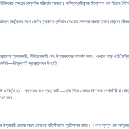
ও চিকিৎসার ক্ষেত্রে বৈপ্লবিক পরিবর্তন আনছে
।
ভবিষ্যদ্বাণীমূলক বিশ্লেষণ এবং রিয়েল-টাইম 
রিক্ত নির্ভুলতার সাথে রোগীর সুস্থতার পূর্বাভাস দেওয়ার সক্ষমতা হাজার হাজার মানুষের জীবন
ে
।
াস্থ্যসেবা প্রদানকারী, বিনিয়োগকারী এবং উদ্ভাবকদের আকর্ষণ করে
।
এখানে গড়ে ওঠে বৈশ্ব
একটাই—বিশ্বব্যাপী স্বাস্থ্যসেবার উন্নতি
।
গি আবির্ভূত হয়
।
প্রত্যেক অংশগ্রহণকারী—হোক তিনি একজন বিশেষজ্ঞ পেশাজীবী বা কৌতূহল
 সাধন করে
।
র উদ্ভাবনী চেতনা আরব হেলথের গতিশীলতার প্রতিফলন ঘটায়
। এখানে
স্বপ্ন এবং বাস্তব