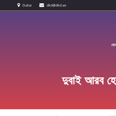
Skip
Dubai
dkd@dkd.ae
to
content
হো
দুবাই আরব হেল