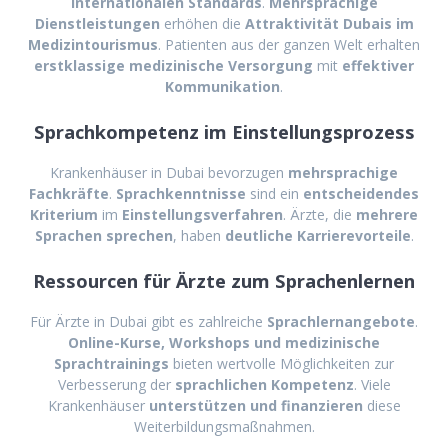
internationalen Standards
.
Mehrsprachige
Dienstleistungen
erhöhen die
Attraktivität Dubais im
Medizintourismus
. Patienten aus der ganzen Welt erhalten
erstklassige medizinische Versorgung
mit
effektiver
Kommunikation
.
Sprachkompetenz im Einstellungsprozess
Krankenhäuser in Dubai bevorzugen
mehrsprachige
Fachkräfte
.
Sprachkenntnisse
sind ein
entscheidendes
Kriterium
im
Einstellungsverfahren
. Ärzte, die
mehrere
Sprachen sprechen
, haben
deutliche Karrierevorteile
.
Ressourcen für Ärzte zum Sprachenlernen
Für Ärzte in Dubai gibt es zahlreiche
Sprachlernangebote
.
Online-Kurse, Workshops und medizinische
Sprachtrainings
bieten wertvolle Möglichkeiten zur
Verbesserung der
sprachlichen Kompetenz
. Viele
Krankenhäuser
unterstützen und finanzieren
diese
Weiterbildungsmaßnahmen.