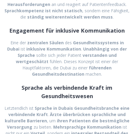
Herausforderungen
an und reagiert auf Patientenfeedback.
Sprachkompetenz ist nicht statisch
, sondern eine Fähigkeit,
die
ständig weiterentwickelt werden muss
.
Engagement für inklusive Kommunikation
Eine der
zentralen Säulen
des
Gesundheitssystems in
Dubai
ist
inklusive Kommunikation
.
Unabhängig von der
Sprache
sollte sich jeder Patient
verstanden und
wertgeschätzt
fühlen. Dieses Konzept ist einer der
Hauptfaktoren, die Dubai zu einer
führenden
Gesundheitsdestination
machen.
Sprache als verbindende Kraft im
Gesundheitswesen
Letztendlich ist
Sprache in Dubais Gesundheitsbranche eine
verbindende Kraft
.
Ärzte überbrücken sprachliche und
kulturelle Barrieren
, um
ihren Patienten die bestmögliche
Versorgung
zu bieten.
Mehrsprachige Kommunikation
ist
nicht nur ein
Vorteil
, sondern ein
integraler Bestandteil des