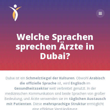
Skip
to
content
Welche Sprachen
sprechen Ärzte in
Dubai?
Dubai ist ein
Schmelztiegel der Kulturen
. Obwohl
Arabisch
die offizielle Sprache
ist, wird
Englisch
im
Gesundheitssektor
weit verbreitet genutzt. In der
medizinischen Kommunikation sind beide Sprachen von großer
Bedeutung, und Ärzte verwenden sie im
täglichen Austausch
mit Patienten
. Diese
mehrsprachige Struktur
ermöglicht
eine effektive Verständigung.