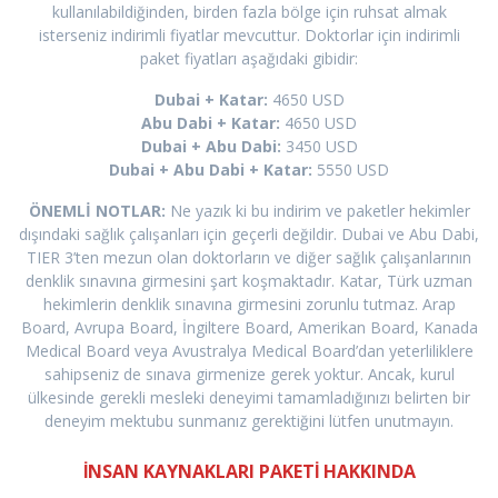
kullanılabildiğinden, birden fazla bölge için ruhsat almak
isterseniz indirimli fiyatlar mevcuttur. Doktorlar için indirimli
paket fiyatları aşağıdaki gibidir:
Dubai + Katar:
4650 USD
Abu Dabi + Katar:
4650 USD
Dubai + Abu Dabi:
3450 USD
Dubai + Abu Dabi + Katar:
5550 USD
ÖNEMLİ NOTLAR:
Ne yazık ki bu indirim ve paketler hekimler
dışındaki sağlık çalışanları için geçerli değildir. Dubai ve Abu Dabi,
TIER 3’ten mezun olan doktorların ve diğer sağlık çalışanlarının
denklik sınavına girmesini şart koşmaktadır. Katar, Türk uzman
hekimlerin denklik sınavına girmesini zorunlu tutmaz. Arap
Board, Avrupa Board, İngiltere Board, Amerikan Board, Kanada
Medical Board veya Avustralya Medical Board’dan yeterliliklere
sahipseniz de sınava girmenize gerek yoktur. Ancak, kurul
ülkesinde gerekli mesleki deneyimi tamamladığınızı belirten bir
deneyim mektubu sunmanız gerektiğini lütfen unutmayın.
İNSAN KAYNAKLARI PAKETİ HAKKINDA