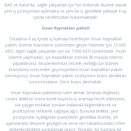
BAE ve Katar’da, sağlık çalışanları için her bölümde düzenli olarak
yeni iş pozisyonları açılmakta ve yeni bir iş genellikle yaklaşık 6 ay
içinde tarafımızdan bulunmaktadır.
İnsan Kaynakları paketi:
Ortalama 6 ay içinde iş bulmayı hedefleyen İnsan Kaynakları
paketi, bizimle lisanslama sürecinden geçen hekimler için 15.000
AED, diğer sağlık çalışanları için ise 7.000 AED tutarındadır. Peşin
ödeme yapmadan, işe başladıktan sonraki ilk maaşla ödeme
yapabilirsiniz. Müşterilerimize öncelik verildiği için bizimle
lisanslama sürecinden geçmeyenlere İnsan Kaynakları paketi
sunmuyoruz. İnsan Kaynakları paketi sözleşmesi lisans alındıktan
sonra imzalanır. Önce lisans alınmalıdır.
İnsan Kaynakları paketimizi satın almak zorunda değilsiniz.
Lisans aldıktan sonra kendi başınıza iş aramayı tercih ederseniz,
sizi yaygın mülakat soruları hakkında bilgilendirecek ve
profesyonel rehberlik sağlayacağız. Bununla birlikte, yeni
pozisyonlar açıldığında işverenlerin genellikle bizimle, (İK
ajanslarıyla) iletişime geçtiğini ve önce veri tabanımızdaki CV’leri
değerlendirdiğini vurgulamak isteriz. Örneğin, bir hastane bir