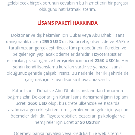
gelebilecek birçok sorunun cevabının bu hizmetlerin bir parçası
olduğunu hatırlatmak isterim.
LİSANS PAKETİ HAKKINDA
Doktorlar ve diş hekimleri için Dubai veya Abu Dhabi lisans
danışmanlık ücreti
2950 USD
‘dir. Bu ücrete, ülkenizde ve BAE’de
tarafımızdan gerçekleştirilecek tüm prosedürlerin ücretleri ve
belgeler için yapılacak ödemeler dahildir. Fizyoterapistler,
eczacılar, psikologlar ve hemşireler için ücret
2350 USD
‘dir. Her
şehrin kendi lisanslama kuralları vardır ve yalnızca lisanslı
olduğunuz şehirde çalışabilirsiniz. Bu nedenle, her iki şehirde de
çalışmak için iki ayrı lisansa ihtiyacınız vardır.
Katar lisansı Dubai ve Abu Dhabi lisanslarından tamamen
bağımsızdır. Doktorlar için Katar lisans danışmanlığının toplam
ücreti
2650 USD
olup, bu ücrete ülkenizde ve Katar’da
tarafımızca gerçekleştirilen tüm işlemler ve belgeler için yapılan
ödemeler dahildir. Fizyoterapistler, eczacılar, psikologlar ve
hemşireler için ücret
2150 USD
‘dir.
Ödemeyi banka havalesi veya kredi kartı ile web sitemiz