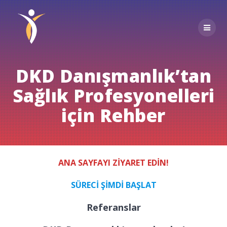
Skip
to
content
DKD Danışmanlık’tan
Sağlık Profesyonelleri
için Rehber
ANA SAYFAYI ZİYARET EDİN!
SÜRECİ ŞİMDİ BAŞLAT
Referanslar