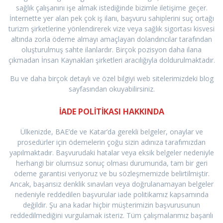
sağlık çalışanını işe almak istediğinde bizimle iletişime geçer.
İnternette yer alan pek çok iş ilanı, başvuru sahiplerini suç ortağı
turizm şirketlerine yönlendirerek vize veya sağlık sigortası kisvesi
altında zorla ödeme almayı amaçlayan dolandırıcılar tarafından
oluşturulmuş sahte ilanlardır. Birçok pozisyon daha ilana
çıkmadan İnsan Kaynakları şirketleri aracılığıyla doldurulmaktadır.
Bu ve daha birçok detaylı ve özel bilgiyi web sitelerimizdeki blog
sayfasından okuyabilirsiniz.
İADE POLİTİKASI HAKKINDA
Ülkenizde, BAE’de ve Katar’da gerekli belgeler, onaylar ve
prosedürler için ödemelerin çoğu sizin adınıza tarafımızdan
yapılmaktadır. Başvurudaki hatalar veya eksik belgeler nedeniyle
herhangi bir olumsuz sonuç olması durumunda, tam bir geri
ödeme garantisi veriyoruz ve bu sözleşmemizde belirtilmiştir.
Ancak, başarısız denklik sınavları veya doğrulanamayan belgeler
nedeniyle reddedilen başvurular iade politikamız kapsamında
değildir. Şu ana kadar hiçbir müşterimizin başvurusunun
reddedilmediğini vurgulamak isteriz. Tüm çalışmalarımız başarılı