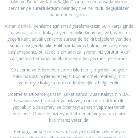
oldu ve Dubai ve Katar Sağlık Otoritelerinin ruhsatlandırma
servisleriyle sürekli iletişim halindeyiz ve her türlü değişiklikten
haberdar ediliyoruz.
Alınan denklik, yenileme için sınav gerekmeksizin 60 $ karşılığında
çevrimiçi olarak kolayca yenilenebilir. Sınav beş yıl boyunca
geçerli kalır; ancak yenileme sürecinde belirli belgelerin yeniden
sunulması gerekebilir. Halihazırda bir iş bulmuş ve çalışmaya
başlamışsanız, bu süreci sizin adınıza işvereniniz yürütür. Aktif
çalışanların herhangi bir ek prosedürden geçmesi gerekmez.
Sözleşme ve ödemeden sonra işlemler için gerekli belgeler
hakkında sizi bilgilendireceğiz. Bunlar örnek rehberliğimiz
yardımıyla kolayca temin edebileceğiniz belgelerdir.
Ödemeler Dubai’de şahsen, şirket sahibi Muaz Kalaycı’nın BAE
hesabına swift transfer yoluyla veya online kredi kartı ile
yapılabilir. Sözleşmeyi ve ödemeyi şahsen yapmayı tercih
ederseniz, Dubai’de bizi ziyaret etmeden bir gün önce bize
bildirmeniz yeterlidir.
Herhangi bir sorunuz varsa, bize yazmaktan çekinmeyin.
Herhangi bir yanlış anlamayı önlemek için iletişimimizin yazılı