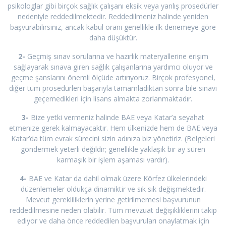
psikologlar gibi birçok sağlık çalışanı eksik veya yanlış prosedürler
nedeniyle reddedilmektedir. Reddedilmeniz halinde yeniden
başvurabilirsiniz, ancak kabul oranı genellikle ilk denemeye göre
daha düşüktür.
2-
Geçmiş sınav sorularına ve hazırlık materyallerine erişim
sağlayarak sınava giren sağlık çalışanlarına yardımcı oluyor ve
geçme şanslarını önemli ölçüde artırıyoruz. Birçok profesyonel,
diğer tüm prosedürleri başarıyla tamamladıktan sonra bile sınavı
geçemedikleri için lisans almakta zorlanmaktadır.
3-
Bize yetki vermeniz halinde BAE veya Katar’a seyahat
etmenize gerek kalmayacaktır. Hem ülkenizde hem de BAE veya
Katar’da tüm evrak sürecini sizin adınıza biz yönetiriz. (Belgeleri
göndermek yeterli değildir; genellikle yaklaşık bir ay süren
karmaşık bir işlem aşaması vardır).
4-
BAE ve Katar da dahil olmak üzere Körfez ülkelerindeki
düzenlemeler oldukça dinamiktir ve sık sık değişmektedir.
Mevcut gerekliliklerin yerine getirilmemesi başvurunun
reddedilmesine neden olabilir. Tüm mevzuat değişikliklerini takip
ediyor ve daha önce reddedilen başvuruları onaylatmak için