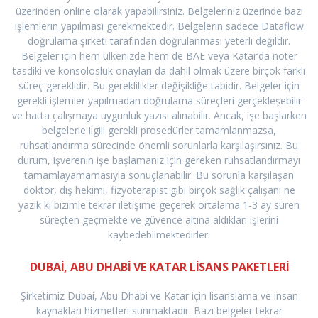
üzerinden online olarak yapabilirsiniz. Belgeleriniz üzerinde bazı
işlemlerin yapılması gerekmektedir. Belgelerin sadece Dataflow
doğrulama şirketi tarafından doğrulanması yeterli değildir.
Belgeler için hem ülkenizde hem de BAE veya Katar’da noter
tasdiki ve konsolosluk onayları da dahil olmak üzere birçok farklı
süreç gereklidir. Bu gereklilikler değişikliğe tabidir. Belgeler için
gerekli işlemler yapılmadan doğrulama süreçleri gerçekleşebilir
ve hatta çalışmaya uygunluk yazısı alınabilir. Ancak, işe başlarken
belgelerle ilgili gerekli prosedürler tamamlanmazsa,
ruhsatlandırma sürecinde önemli sorunlarla karşılaşırsınız. Bu
durum, işverenin işe başlamanız için gereken ruhsatlandırmayı
tamamlayamamasıyla sonuçlanabilir. Bu sorunla karşılaşan
doktor, diş hekimi, fizyoterapist gibi birçok sağlık çalışanı ne
yazık ki bizimle tekrar iletişime geçerek ortalama 1-3 ay süren
süreçten geçmekte ve güvence altına aldıkları işlerini
kaybedebilmektedirler.
DUBAİ, ABU DHABİ VE KATAR LİSANS PAKETLERİ
Şirketimiz Dubai, Abu Dhabi ve Katar için lisanslama ve insan
kaynakları hizmetleri sunmaktadır. Bazı belgeler tekrar