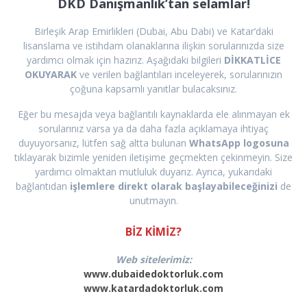
DKD Danışmanlık’tan selamlar!
Birleşik Arap Emirlikleri (Dubai, Abu Dabi) ve Katar’daki
lisanslama ve istihdam olanaklarına ilişkin sorularınızda size
yardımcı olmak için hazırız. Aşağıdaki bilgileri
DİKKATLİCE
OKUYARAK
ve verilen bağlantıları inceleyerek, sorularınızın
çoğuna kapsamlı yanıtlar bulacaksınız.
Eğer bu mesajda veya bağlantılı kaynaklarda ele alınmayan ek
sorularınız varsa ya da daha fazla açıklamaya ihtiyaç
duyuyorsanız, lütfen sağ altta bulunan
WhatsApp logosuna
tıklayarak bizimle yeniden iletişime geçmekten çekinmeyin. Size
yardımcı olmaktan mutluluk duyarız. Ayrıca, yukarıdaki
bağlantıdan
işlemlere direkt olarak başlayabileceğinizi
de
unutmayın.
BİZ KİMİZ?
Web sitelerimiz:
www.dubaidedoktorluk.com
www.katardadoktorluk.com